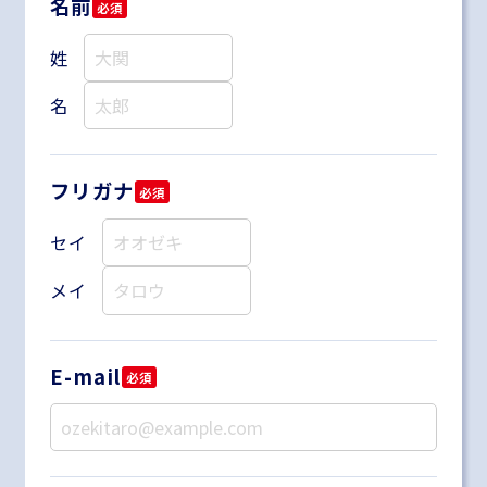
名前
必須
姓
名
フリガナ
必須
セイ
メイ
E-mail
必須