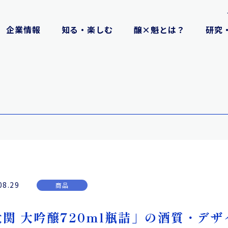
企業情報
知る・楽しむ
醸×魁とは？
研究
08.29
商品
大関 大吟醸720ml瓶詰」の酒質・デ