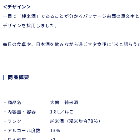
＜デザイン＞
一目で「純米酒」であることが分かるパッケージ前面の筆文字と
デザインを採用しました。
毎日の食卓や、日本酒を飲みながら過ごす夕食後に“米と語らう
商品概要
・商品名 大関 純米酒
・内容量・容器 1.8L／はこ
・ランク 純米酒（精米歩合78％）
・アルコール度数 13％
・日本酒度 +3