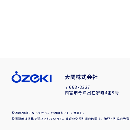
大関株式会社
〒663-8227
西宮市今津出在家町4番9号
飲酒は20歳になってから。お酒はおいしく適量を。
飲酒運転は法律で禁止されています。妊娠中や授乳期の飲酒は、胎児・乳児の発育