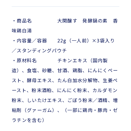
・商品名 大関醸す 発酵鍋の素 香
味鶏白湯
・内容量／容器 22g（一人前）×3袋入り
／スタンディングパウチ
・原材料名 チキンエキス（国内製
造）、食塩、砂糖、甘酒、鶏脂、にんにくペー
スト、酵母エキス、たん白加水分解物、生姜ペ
ースト、粉末酒粕、にんにく粉末、カルダモン
粉末、しいたけエキス、ごぼう粉末／酒精、増
粘剤（グァーガム）、（一部に鶏肉・豚肉・ゼ
ラチンを含む）