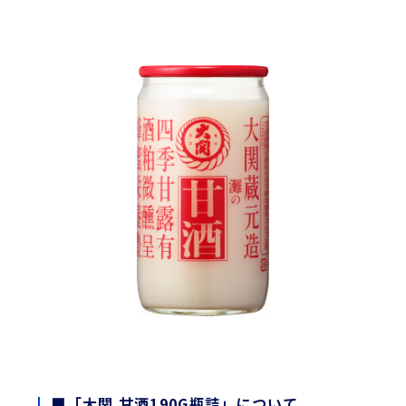
■「大関 甘酒190G瓶詰」について