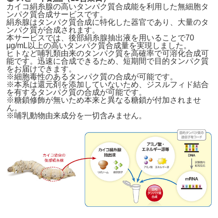
カイコ絹糸腺の高いタンパク質合成能を利用した無細胞タ
ンパク質合成サービスです。
絹糸腺はタンパク質合成に特化した器官であり、大量のタ
ンパク質が合成されます。
本サービスでは、後部絹糸腺抽出液を用いることで70
μg/mL以上の高いタンパク質合成量を実現しました。
ヒトなど哺乳類由来のタンパク質を高確率で可溶化合成可
能です。迅速に合成できるため、短期間で目的タンパク質
をお届けできます。
※細胞毒性のあるタンパク質の合成が可能です。
※本系は還元剤を添加していないため、ジスルフィド結合
を有するタンパク質の合成が可能です。
※糖鎖修飾が無いため本来と異なる糖鎖が付加されませ
ん。
※哺乳動物由来成分を一切含みません。