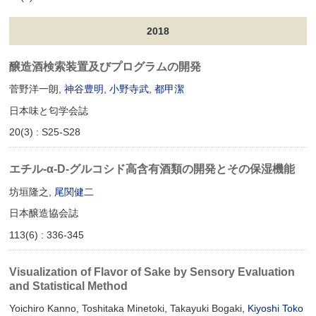
2018
醸造酒検索装置及びプログラムの開発
菅野洋一朗,
神谷豊明
,
小野寺武
,
都甲潔
日本味と匂学会誌
20(3) : S25-S28
エチル‐α‐D‐グルコシド高含有酒類の開発とその保湿機能
坊垣隆之,
尾関健二
日本醸造協会誌
113(6) : 336-345
Visualization of Flavor of Sake by Sensory Evaluation
and Statistical Method
Yoichiro Kanno, Toshitaka Minetoki, Takayuki Bogaki,
Kiyoshi Toko