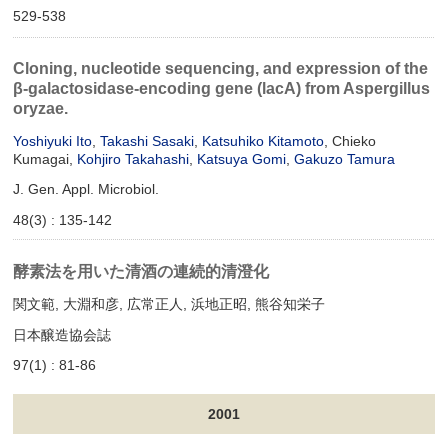
529-538
Cloning, nucleotide sequencing, and expression of the
β-galactosidase-encoding gene (lacA) from Aspergillus
oryzae.
Yoshiyuki Ito
,
Takashi Sasaki
,
Katsuhiko Kitamoto
, Chieko
Kumagai,
Kohjiro Takahashi
,
Katsuya Gomi
,
Gakuzo Tamura
J. Gen. Appl. Microbiol.
48(3) : 135-142
酵素法を用いた清酒の連続的清澄化
関文範, 大淵和彦, 広常正人, 浜地正昭, 熊谷知栄子
日本醸造協会誌
97(1) : 81-86
2001