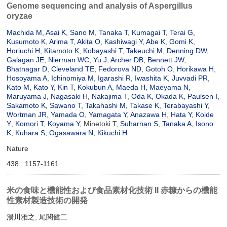
Genome sequencing and analysis of Aspergillus
oryzae
Machida M
,
Asai K
,
Sano M
,
Tanaka T
,
Kumagai T
,
Terai G
,
Kusumoto K
,
Arima T
,
Akita O
,
Kashiwagi Y
,
Abe K
,
Gomi K
,
Horiuchi H
,
Kitamoto K
,
Kobayashi T
,
Takeuchi M
,
Denning DW
,
Galagan JE
,
Nierman WC
,
Yu J
,
Archer DB
,
Bennett JW
,
Bhatnagar D
,
Cleveland TE
,
Fedorova ND
,
Gotoh O
,
Horikawa H
,
Hosoyama A
,
Ichinomiya M
,
Igarashi R
,
Iwashita K
,
Juvvadi PR
,
Kato M
,
Kato Y
,
Kin T
,
Kokubun A
,
Maeda H
,
Maeyama N
,
Maruyama J
,
Nagasaki H
,
Nakajima T
,
Oda K
,
Okada K
,
Paulsen I
,
Sakamoto K
,
Sawano T
,
Takahashi M
,
Takase K
,
Terabayashi Y
,
Wortman JR
,
Yamada O
,
Yamagata Y
,
Anazawa H
,
Hata Y
,
Koide
Y
,
Komori T
,
Koyama Y
, Minetoki T,
Suharnan S
,
Tanaka A
,
Isono
K
,
Kuhara S
,
Ogasawara N
,
Kikuchi H
Nature
438 : 1157-1161
米の食味と機能性および食品素材化技術 II 赤糠からの機能
性素材製造技術の開発
湯川雅之, 尾関健二