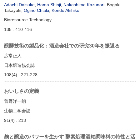
Adachi Daisuke
,
Hama Shinji
,
Nakashima Kazunori
, Bogaki
Takayuki,
Ogino Chiaki
,
Kondo Akihiko
Bioresource Technology
135 : 410-416
醗酵技術の製品化：酒造会社での研究30年を振返る
広常正人
日本醸造協会誌
108(4) : 221-228
おいしさの定義
菅野洋一朗
生物工学会誌
91(4) : 213
麹と醸造のパワーを生かす 酵素処理酒粕調味料の特性と活