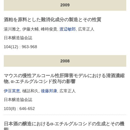
2009
酒粕を原料とした難消化成分の製造とその性質
湯川雅之, 伊藤大輔, 峰時俊貴,
渡辺敏郎
, 広常正人
日本醸造協会誌
104(12) : 963-968
2008
マウスの慢性アルコール性肝障害モデルにおける清酒濃縮
物, α-エチルグルコシド投与の影響
伊豆英恵
, 樋詰和久,
後藤邦康
, 広常正人
日本醸造協会誌
103(8) : 646-652
日本酒の醸造におけるα-エチルグルコシドの生成とその機
能