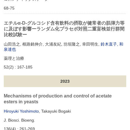
68-75
エチルα‐D‐グルコシド含有飲料の摂取が健常者の肌弾力等
に及ぼす影響ーランダム化プラセボ対照二重盲検並行群間
比較試験ー
山田浩之, 根路銘伸介, 大浦友紀, 坊垣隆之, 幸田明生,
鈴木直子
,
和
泉達也
薬理と治療
52(2) : 167-185
2023
Mechanisms of production and control of acetate
esters in yeasts
Hiroyuki Yoshimoto
, Takayuki Bogaki
J. Biosci. Bioeng.
136(4) : 261-269