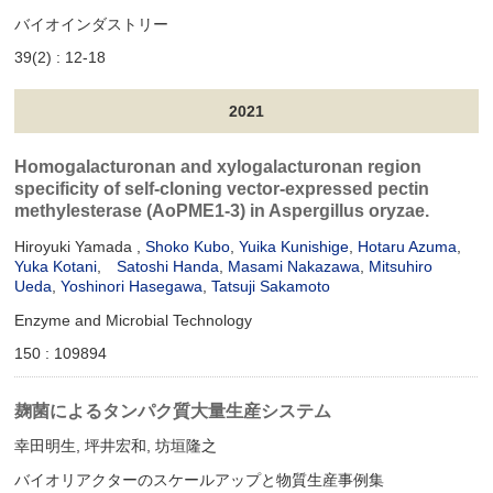
バイオインダストリー
39(2) : 12-18
2021
Homogalacturonan and xylogalacturonan region
specificity of self-cloning vector-expressed pectin
methylesterase (AoPME1-3) in Aspergillus oryzae.
Hiroyuki Yamada ,
Shoko Kubo
,
Yuika Kunishige
,
Hotaru Azuma
,
Yuka Kotani
,
Satoshi Handa
,
Masami Nakazawa
,
Mitsuhiro
Ueda
,
Yoshinori Hasegawa
,
Tatsuji Sakamoto
Enzyme and Microbial Technology
150 : 109894
麹菌によるタンパク質大量生産システム
幸田明生, 坪井宏和, 坊垣隆之
バイオリアクターのスケールアップと物質生産事例集