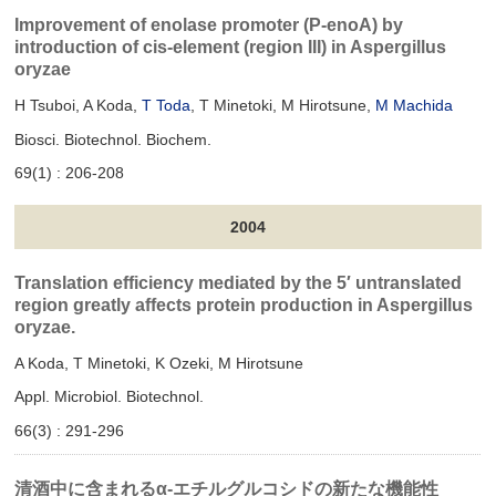
Improvement of enolase promoter (P-enoA) by
introduction of cis-element (region III) in Aspergillus
oryzae
H Tsuboi, A Koda,
T Toda
, T Minetoki, M Hirotsune,
M Machida
Biosci. Biotechnol. Biochem.
69(1) : 206-208
2004
Translation efficiency mediated by the 5′ untranslated
region greatly affects protein production in Aspergillus
oryzae.
A Koda, T Minetoki, K Ozeki, M Hirotsune
Appl. Microbiol. Biotechnol.
66(3) : 291-296
清酒中に含まれるα-エチルグルコシドの新たな機能性