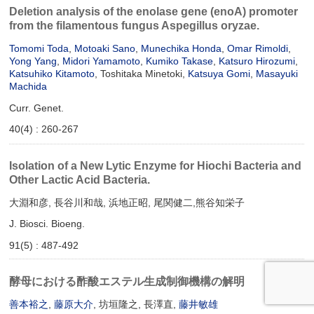
Deletion analysis of the enolase gene (enoA) promoter
from the filamentous fungus Aspegillus oryzae.
Tomomi Toda
,
Motoaki Sano
,
Munechika Honda
,
Omar Rimoldi
,
Yong Yang
,
Midori Yamamoto
,
Kumiko Takase
,
Katsuro Hirozumi
,
Katsuhiko Kitamoto
, Toshitaka Minetoki,
Katsuya Gomi
,
Masayuki
Machida
Curr. Genet.
40(4) : 260-267
Isolation of a New Lytic Enzyme for Hiochi Bacteria and
Other Lactic Acid Bacteria.
大淵和彦, 長谷川和哉, 浜地正昭, 尾関健二,熊谷知栄子
J. Biosci. Bioeng.
91(5) : 487-492
酵母における酢酸エステル生成制御機構の解明
善本裕之
,
藤原大介
, 坊垣隆之, 長澤直,
藤井敏雄