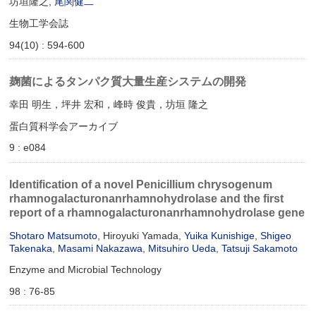
坊垣隆之,
尾関健二
生物工学会誌
94(10) : 594-600
麹菌によるタンパク質大量生産システムの開発
幸田 明生，坪井 宏和，峰時 俊貴，坊垣 隆之
蛋白質科学会アーカイブ
9 : e084
Identification of a novel Penicillium chrysogenum
rhamnogalacturonanrhamnohydrolase and the first
report of a rhamnogalacturonanrhamnohydrolase gene
Shotaro Matsumoto
, Hiroyuki Yamada,
Yuika Kunishige
,
Shigeo
Takenaka
,
Masami Nakazawa
,
Mitsuhiro Ueda
,
Tatsuji Sakamoto
Enzyme and Microbial Technology
98 : 76-85