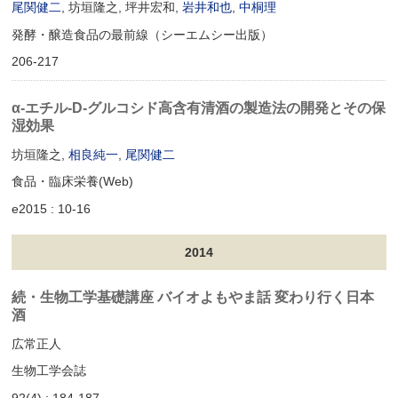
尾関健二
, 坊垣隆之, 坪井宏和,
岩井和也
,
中桐理
発酵・醸造食品の最前線（シーエムシー出版）
206-217
α‐エチル‐D‐グルコシド高含有清酒の製造法の開発とその保
湿効果
坊垣隆之,
相良純一
,
尾関健二
食品・臨床栄養(Web)
e2015 : 10-16
2014
続・生物工学基礎講座 バイオよもやま話 変わり行く日本
酒
広常正人
生物工学会誌
92(4) : 184-187