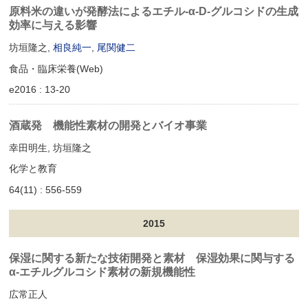
原料米の違いが発酵法によるエチル‐α‐D‐グルコシドの生成
効率に与える影響
坊垣隆之,
相良純一
,
尾関健二
食品・臨床栄養(Web)
e2016 : 13-20
酒蔵発 機能性素材の開発とバイオ事業
幸田明生, 坊垣隆之
化学と教育
64(11) : 556-559
2015
保湿に関する新たな技術開発と素材 保湿効果に関与する
α-エチルグルコシド素材の新規機能性
広常正人