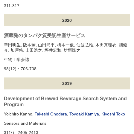
311-317
2020
酒蔵発のタンパク質受託生産サービス
幸田明生, 阪本薫, 山田尚平, 橋本一俊, 仙波弘雅, 木田真理衣, 畑健
介, 加戸悠, 山田浩之, 坪井宏和, 坊垣隆之
生物工学会誌
98(12)：706-708
2019
Development of Brewed Beverage Search System and
Program
Yoichiro Kanno,
Takeshi Onodera
,
Toyoaki Kamiya
,
Kiyoshi Toko
Sensors and Materials
31(7) : 2405-2413