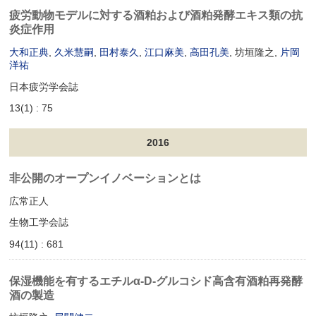
疲労動物モデルに対する酒粕および酒粕発酵エキス類の抗
炎症作用
大和正典
,
久米慧嗣
,
田村泰久
,
江口麻美
,
高田孔美
, 坊垣隆之,
片岡
洋祐
日本疲労学会誌
13(1) : 75
2016
非公開のオープンイノベーションとは
広常正人
生物工学会誌
94(11) : 681
保湿機能を有するエチルα‐D‐グルコシド高含有酒粕再発酵
酒の製造