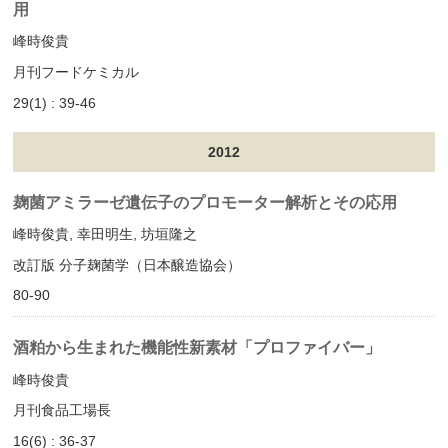
用
峰時俊貴
月刊フードケミカル
29(1) : 39-46
2012
麹菌アミラーゼ遺伝子のプロモーター解析とその応用
峰時俊貴, 幸田明生, 坊垣隆之
改訂版 分子麹菌学（日本醸造協会）
80-90
酒粕から生まれた機能性新素材「プロファイバー」
峰時俊貴
月刊食品工場長
16(6) : 36-37