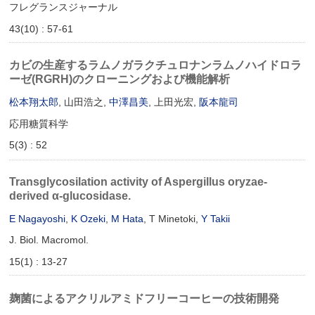
フレグランスジャーナル
43(10) : 57-61
カビの生産するラムノガラクチュロナンラムノハイドロラ
ーゼ(RGRH)のクローニングおよび機能解析
松本翔太郎
, 山田浩之,
中澤昌美
, 上田光宏,
阪本龍司
応用糖質科学
5(3) : 52
Transglycosilation activity of Aspergillus oryzae-
derived α-glucosidase.
E Nagayoshi
,
K Ozeki
,
M Hata
, T Minetoki,
Y Takii
J. Biol. Macromol.
15(1) : 13-27
麹菌によるアクリルアミドフリーコーヒーの技術開発