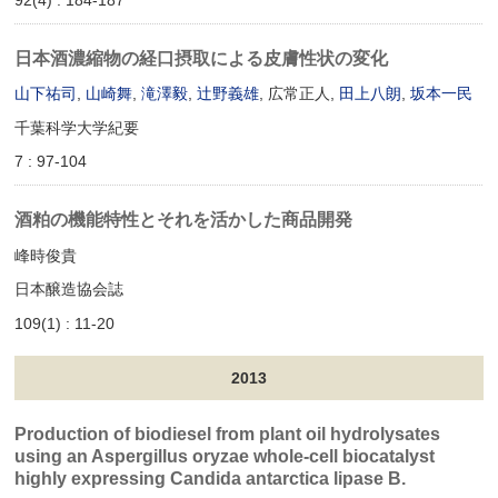
日本酒濃縮物の経口摂取による皮膚性状の変化
山下祐司
,
山崎舞
,
滝澤毅
,
辻野義雄
, 広常正人,
田上八朗
,
坂本一民
千葉科学大学紀要
7 : 97-104
酒粕の機能特性とそれを活かした商品開発
峰時俊貴
日本醸造協会誌
109(1) : 11-20
2013
Production of biodiesel from plant oil hydrolysates
using an Aspergillus oryzae whole-cell biocatalyst
highly expressing Candida antarctica lipase B.