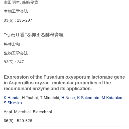
幸田明生, 峰時俊貴
生物工学会誌
83(6) : 295-297
”つわり香”を抑える酵母育種
坪井宏和
生物工学会誌
83(5) : 247
Expression of the Fusarium oxysporum lactonase gene
in Aspergillus oryzae: molecular properties of the
recombinant enzyme and its application.
K Honda
, H Tsuboi, T Minetoki,
H Nose
,
K Sakamoto
,
M Kataokao
,
S Shimizu
Appl. Microbiol. Biotechnol.
66(5) : 520-526