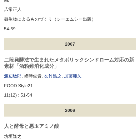
広常正人
微生物によるものづくり（シーエムシー出版）
54-59
2007
二段発酵法で生まれたメタボリックシンドローム対応の新
素材「酒粕難消化成分」
渡辺敏郎
, 峰時俊貴,
友竹浩之
,
加藤範久
FOOD Style21
11(12) : 51-54
2006
人と酵母と悪玉アミノ酸
坊垣隆之