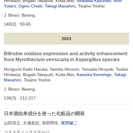
Hirokazu, Bogaki Takayuki, Koda Akio,
Ishikawa Kazuhiko
,
Mori
Yutaro
,
Ogino Chiaki
,
Takagi Masahiro
, Tsujino Yoshio
J. Biosci. Bioeng.
140(2) : 59-65
2024
Bilirubin oxidase expression and activity enhancement
from Myrothecium verrucaria in Aspergillus species
Horiguchi Kado Haruka, Semba Hironori, Yamada Hiroyuki, Tsuboi
Hirokazu, Bogaki Takayuki, Koda Akio,
Kataoka Kunishige
,
Takagi
Masahiro
, Tsujino Yoshio
J. Biosci. Bioeng.
138(3) : 212-217
日本酒由来成分を使った化粧品の開発
山田浩之, 大浦友紀, 幸田明生,
尾関健二
コスメティックステージ