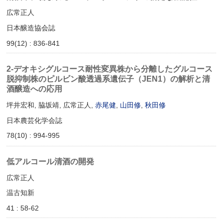
広常正人
日本醸造協会誌
99(12) : 836-841
2-デオキシグルコース耐性変異株から分離したグルコース
脱抑制株のピルビン酸透過系遺伝子（JEN1）の解析と清
酒醸造への応用
坪井宏和, 脇坂靖, 広常正人,
赤尾健
,
山田修
,
秋田修
日本農芸化学会誌
78(10) : 994-995
低アルコール清酒の開発
広常正人
温古知新
41 : 58-62