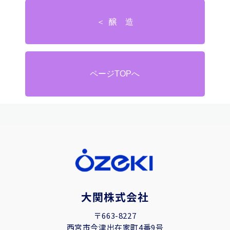
＜ 醸 造
ページTOPへ
大関株式会社
〒663-8227
西宮市今津出在家町4番9号