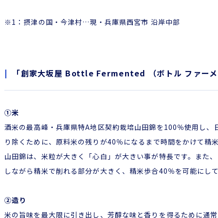
※1：摂津の国・今津村…現・兵庫県西宮市 沿岸中部
「創家大坂屋 Bottle Fermented （ボトル フ
①米
酒米の最高峰・兵庫県特A地区契約栽培山田錦を100％使用し
り除くために、原料米の残りが40％になるまで時間をかけて精
山田錦は、米粒が大きく「心白」が大きい事が特長です。また、
しながら精米で削れる部分が大きく、精米歩合40％を可能にし
②造り
米の旨味を最大限に引き出し、芳醇な味と香りを得るために通常