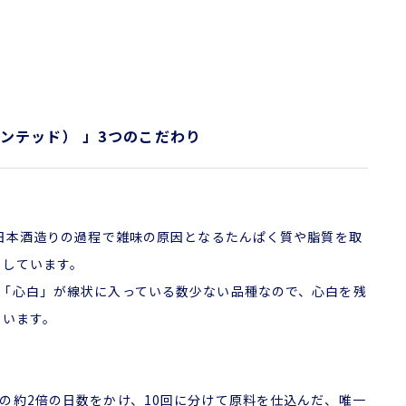
ァーメンテッド） 」3つのこだわり
、日本酒造りの過程で雑味の原因となるたんぱく質や脂質を取
米しています。
「心白」が線状に入っている数少ない品種なので、心白を残
ています。
の約2倍の日数をかけ、10回に分けて原料を仕込んだ、唯一