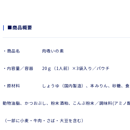
■商品概要
・商品名 肉吸いの素
・内容量／容器 20ｇ（1人前）×3袋入り／パウチ
・原材料 しょうゆ（国内製造）、本みりん、砂糖、食塩、
動物油脂、かつおぶし、粉末酒粕、こんぶ粉末／調味料(アミノ酸
（一部に小麦・牛肉・さば・大豆を含む）