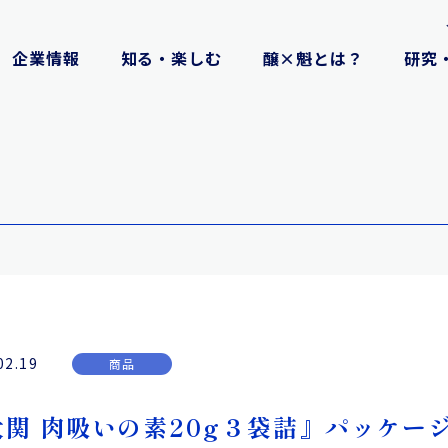
企業情報
知る・楽しむ
醸×魁とは？
研究
02.19
商品
大関 肉吸いの素20g３袋詰』パッケー