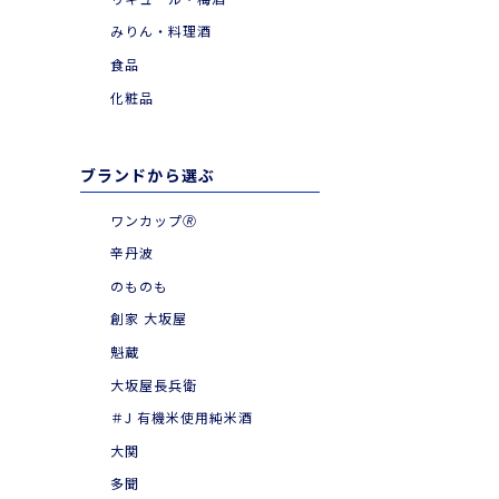
|
お食事とともに
みりん・料理酒
|
季節・期間限定品
食品
化粧品
ブランドから選ぶ
ワンカップ🄬
辛丹波
のものも
創家 大坂屋
魁蔵
大坂屋長兵衛
＃J 有機米使用純米酒
大関
多聞