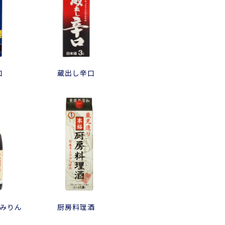
口
蔵出し辛口
みりん
厨房料理酒