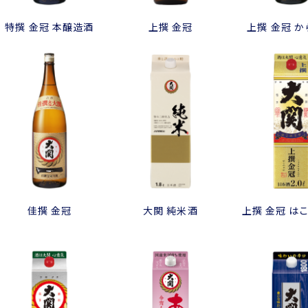
特撰 金冠 本醸造酒
上撰 金冠
上撰 金冠 
佳撰 金冠
大関 純米酒
上撰 金冠 は