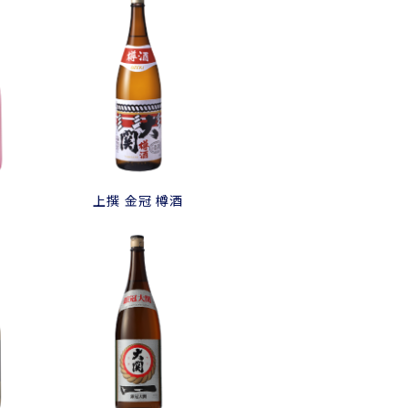
上撰 金冠 樽酒