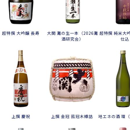
超特撰 大吟醸 長寿
大関 灘の生一本（2026灘
超特撰 純米大
酒研究会）
仕込
上撰 慶祝
上撰 金冠 菰冠木樽詰
地エネの酒 環