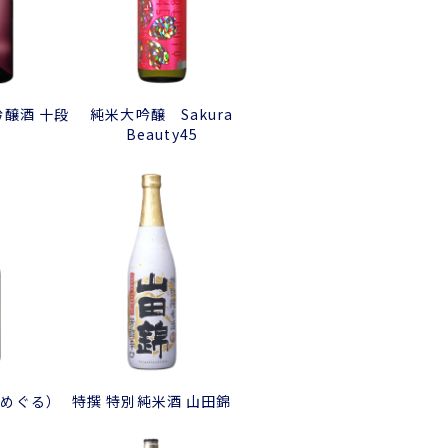
吟醸酒 十段
純米大吟醸 Sakura
Beauty45
（めぐる）
特撰 特別純米酒 山田錦