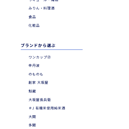
|
お食事とともに
みりん・料理酒
|
季節・期間限定品
食品
化粧品
ブランドから選ぶ
ワンカップ🄬
辛丹波
のものも
創家 大坂屋
魁蔵
大坂屋長兵衛
＃J 有機米使用純米酒
大関
多聞