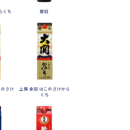
からくち
銀冠
このさけ
上撰 金冠 はこのさけから
くち