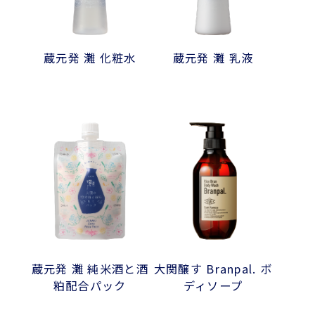
蔵元発 灘 化粧水
蔵元発 灘 乳液
蔵元発 灘 純米酒と酒
大関醸す Branpal. ボ
粕配合パック
ディソープ