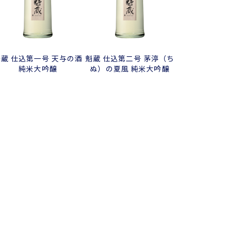
魁蔵 仕込第一号 天与の酒
魁蔵 仕込第二号 茅渟（ち
純米大吟醸
ぬ）の夏風 純米大吟醸