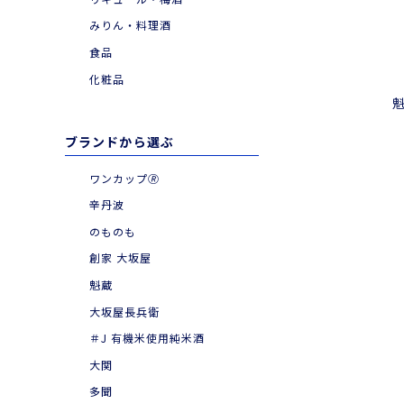
|
お食事とともに
みりん・料理酒
|
季節・期間限定品
食品
化粧品
ブランドから選ぶ
ワンカップ🄬
辛丹波
のものも
創家 大坂屋
魁蔵
大坂屋長兵衛
＃J 有機米使用純米酒
大関
多聞