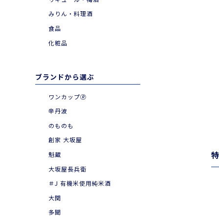
|
お食事とともに
みりん・料理酒
|
季節・期間限定品
食品
化粧品
ブランドから選ぶ
ワンカップ🄬
辛丹波
のものも
創家 大坂屋
魁蔵
大坂屋長兵衛
＃J 有機米使用純米酒
大関
多聞