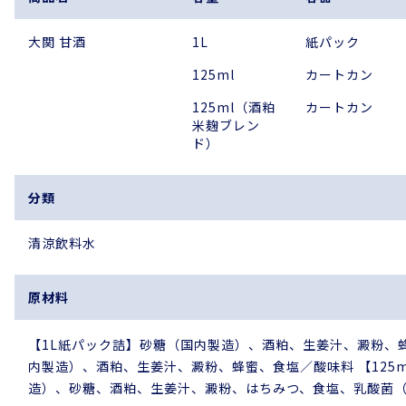
大関 甘酒
1L
紙パック
125ml
カートカン
125ml（酒粕
カートカン
米麹ブレン
ド）
分類
清涼飲料水
原材料
【1L紙パック詰】砂糖（国内製造）、酒粕、生姜汁、澱粉、蜂
内製造）、酒粕、生姜汁、澱粉、蜂蜜、食塩／酸味料 【125
造）、砂糖、酒粕、生姜汁、澱粉、はちみつ、食塩、乳酸菌