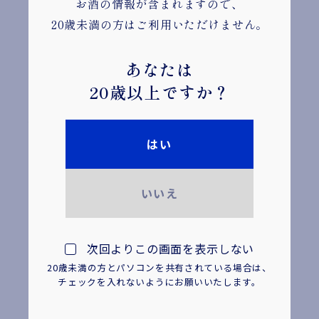
お酒の情報が含まれますので、
200ml
20歳未満の方はご利用いただけません。
瓶
193円
あなたは
4901061 209998
20歳以上ですか？
普通酒
はい
13％
いいえ
+3
1.2
次回よりこの画面を表示しない
20歳未満の方とパソコンを共有されている場合は、
米（国産）、米こうじ（国産
チェックを入れないようにお願いいたします。
米）、醸造アルコール、糖類
／酸味料