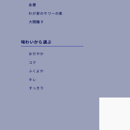
金鹿
わが家のサワーの素
大関醸す
味わいから選ぶ
おだやか
コク
ふくよか
キレ
すっきり