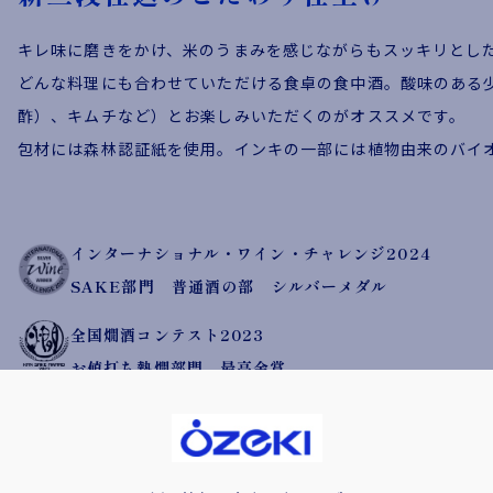
キレ味に磨きをかけ、米のうまみを感じながらもスッキリとし
どんな料理にも合わせていただける食卓の食中酒。酸味のある
酢）、キムチなど）とお楽しみいただくのがオススメです。
包材には森林認証紙を使用。インキの一部には植物由来のバイ
インターナショナル・ワイン・チャレンジ2024
SAKE部門 普通酒の部 シルバーメダル
全国燗酒コンテスト2023
お値打ち熱燗部門 最高金賞