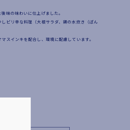
た後味の味わいに仕上げました。
少しピリ辛な料理（大根サラダ、鶏の水炊き（ぽん
オマスインキを配合し、環境に配慮しています。