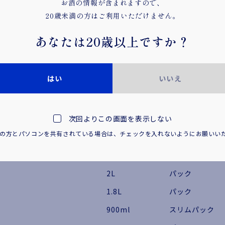
お酒の情報が含まれますので、
オンラインショップはこちら
20歳未満の方はご利用いただけません。
あなたは
20歳以上ですか？
はい
いいえ
基本情報
次回よりこの画面を表示しない
商品名
容量
容器
満の方とパソコンを共有されている場合は、
チェックを入れないようにお願いい
のものも
3L
パック
2L
パック
1.8L
パック
900ml
スリムパック