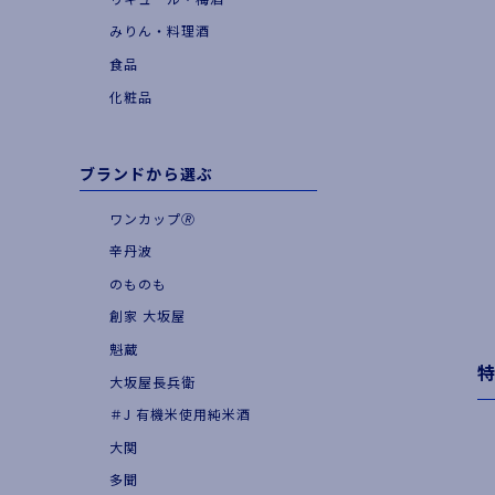
|
お食事とともに
みりん・料理酒
|
季節・期間限定品
食品
化粧品
ブランドから選ぶ
ワンカップ🄬
辛丹波
のものも
創家 大坂屋
魁蔵
大坂屋長兵衛
＃J 有機米使用純米酒
大関
多聞