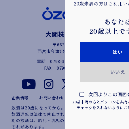
20歳未満の方はご利用
あなた
20歳以上で
大関株式会社
〒663-8227
西宮市今津出在家町4番9号
はい
電話
0798-32-2111（代）
FAX
0798-36-1538
いいえ
次回よりこの画面
企業情報
お問い合わせ
プライバシーポリシー
20歳未満の方とパソコンを共
飲酒は20歳になってから。お酒はおいしく適量を。
チェックを入れないようにお
飲酒運転は法律で禁止されています。妊娠中や授乳
期の飲酒は、胎児・乳児の発育に悪影響を与えるお
それがあります。