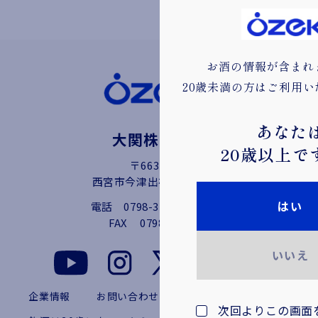
お酒の情報が含まれ
20歳未満の方はご利用
あなた
大関株式会社
20歳以上で
〒663-8227
西宮市今津出在家町4番9号
はい
電話
0798-32-2111（代）
FAX
0798-36-1538
いいえ
企業情報
お問い合わせ
プライバシーポリシー
次回よりこの画面