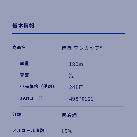
基本情報
佳撰 ワンカップ®
180ml
瓶
241円
49870121
普通酒
15%