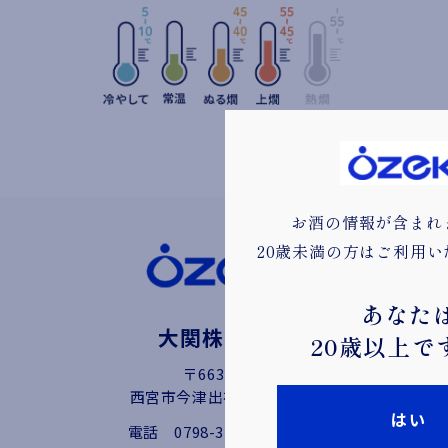
お酒の情報が含まれ
20歳未満の方はご利用
あなた
大関株式会社
20歳以上で
〒663-8227
西宮市今津出在家町4番9号
はい
電話
0798-32-2111（代）