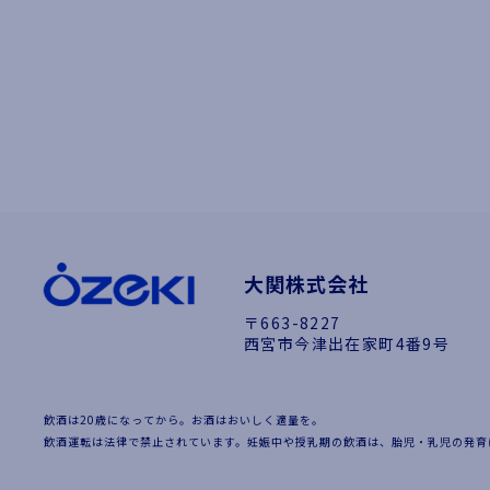
大関株式会社
〒663-8227
西宮市今津出在家町4番9号
飲酒は20歳になってから。お酒はおいしく適量を。
飲酒運転は法律で禁止されています。妊娠中や授乳期の飲酒は、胎児・乳児の発育