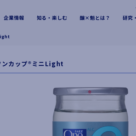
企業情報
知る・楽しむ
醸×魁とは？
研究
ght
ワンカップ®ミニLight