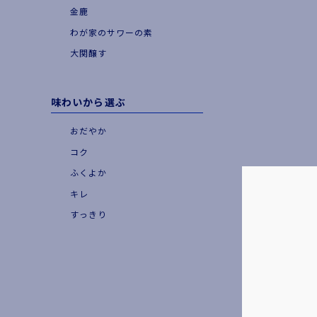
金鹿
わが家のサワーの素
大関醸す
味わいから選ぶ
おだやか
コク
ふくよか
キレ
すっきり