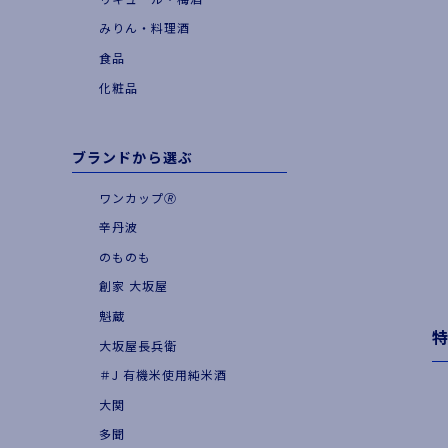
|
お食事とともに
みりん・料理酒
|
季節・期間限定品
食品
化粧品
ブランドから選ぶ
ワンカップ🄬
辛丹波
のものも
創家 大坂屋
魁蔵
大坂屋長兵衛
＃J 有機米使用純米酒
大関
多聞