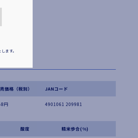
たします。
売価格（税別）
JANコード
58円
4901061 209981
酸度
精米歩合(%)