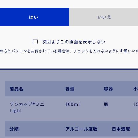
※「ワンカップ」は大関株式会社の登録商標です。
はい
いいえ
次回よりこの画面を表示しない
満の方とパソコンを共有されている場合は、
チェックを入れないようにお願いい
基本情報
商品名
容量
容器
小
ワンカップ®ミニ
100ml
瓶
1
Light
分類
アルコール度数
日本酒度