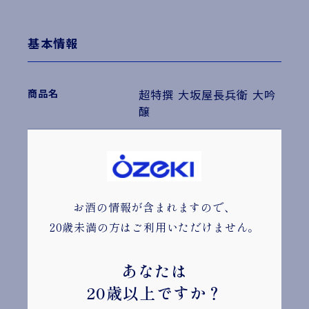
基本情報
超特撰 大坂屋長兵衛 大吟
醸
1.8L
瓶
4,473円
お酒の情報が含まれますので、
4901061 007488
20歳未満の方はご利用いただけません。
あなたは
720ml
20歳以上ですか？
瓶