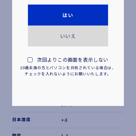
2,020円
はい
4901061 004296
いいえ
300ml
瓶
次回よりこの画面を表示しない
955円
20歳未満の方とパソコンを共有されている場合は、
4901061 004319
チェックを入れないようにお願いいたします。
大吟醸酒
15%
+4