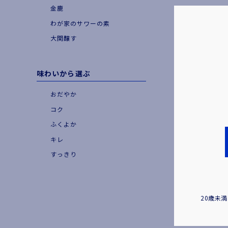
金鹿
わが家のサワーの素
大関醸す
味わいから選ぶ
おだやか
コク
ふくよか
キレ
すっきり
20歳未