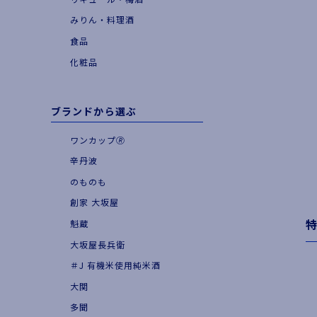
|
お食事とともに
みりん・料理酒
|
季節・期間限定品
食品
化粧品
ブランドから選ぶ
ワンカップ🄬
辛丹波
のものも
創家 大坂屋
魁蔵
大坂屋長兵衛
＃J 有機米使用純米酒
大関
多聞