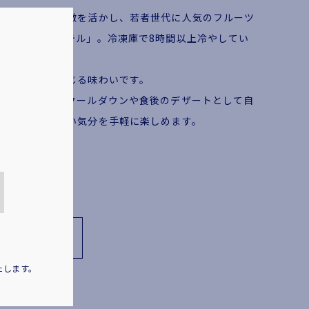
出す」という特徴を活かし、若者世代に人気のフルーツ
フローズンカクテル」。冷凍庫で8時間以上冷やしてい
す。
んのり甘みを感じる味わいです。
お風呂上がりのクールダウンや食後のデザートとして自
心地よいほろ酔い気分を手軽に楽しめます。
こちら
たします。