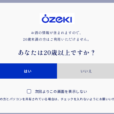
日本酒の「酸味を和らげる」「味をまとめる」「味わいを引き
カクテルをより飲みやすい味わいに仕上げた「日本酒ベースの
ただくだけで、フローズン状のカクテルをお楽しみいただけま
パインの酸味とココナッツの風味が合わさった、まろやかでほ
お酒の情報が含まれますので、
リキャップ可能で、どこでも片手で簡単に飲める容器のため、
20歳未満の方はご利用いただけません。
宅でも、アウトドアや野外フェスなどの屋外でも、ひんやりと
あなたは
20歳以上ですか？
※期間限定商品です。
はい
いいえ
オンラインショップは
次回よりこの画面を表示しない
満の方とパソコンを共有されている場合は、
チェックを入れないようにお願いい