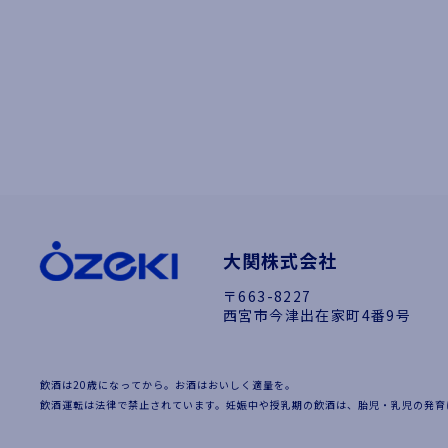
大関株式会社
〒663-8227
西宮市今津出在家町4番9号
飲酒は20歳になってから。お酒はおいしく適量を。
飲酒運転は法律で禁止されています。妊娠中や授乳期の飲酒は、胎児・乳児の発育