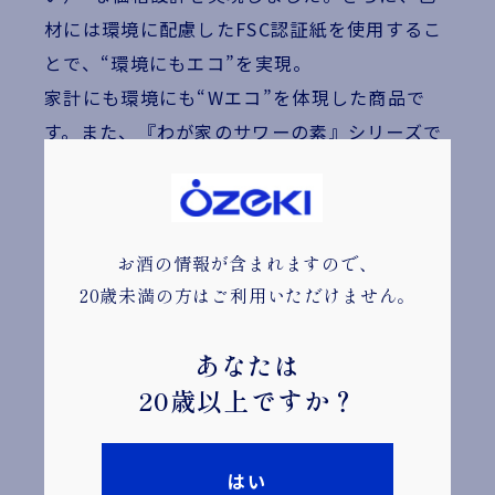
材には環境に配慮したFSC認証紙を使用するこ
とで、“環境にもエコ”を実現。
家計にも環境にも“Wエコ”を体現した商品で
す。また、『わが家のサワーの素』シリーズで
も使用している、日本酒から造った米焼酎をブ
レンド。米焼酎のまろやかな風味がシチリア産
レモン果汁の爽快な味わいを引き立て、食事に
お酒の情報が含まれますので、
合うバランスに仕上げています。大関ブランド
20歳未満の方はご利用いただけません。
の安心感とともに、日々の暮らしを支える一杯
をお届けします。
あなたは
20歳以上ですか？
はい