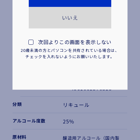
基本情報
いいえ
レモンサワーの素ZEROエ
コノミ
次回よりこの画面を表示しない
20歳未満の方とパソコンを共有されている場合は、
1.8L
チェックを入れないようにお願いいたします。
パック
2,030円
4901061370315
リキュール
25％
醸造用アルコール（国内製