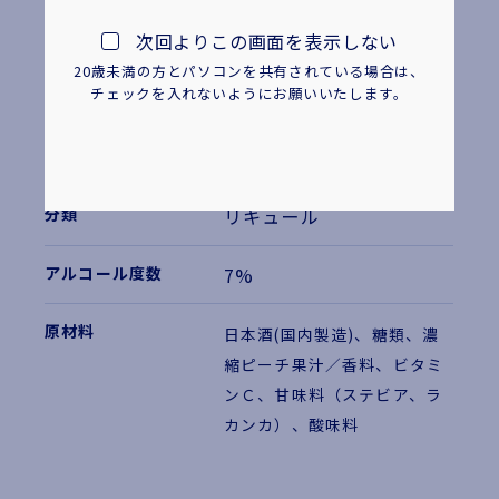
300ml
次回よりこの画面を表示しない
瓶
20歳未満の方とパソコンを共有されている場合は、
チェックを入れないようにお願いいたします。
548円
4901061 370018
リキュール
7%
日本酒(国内製造)、糖類、濃
縮ピーチ果汁／香料、ビタミ
ンＣ、甘味料（ステビア、ラ
カンカ）、酸味料