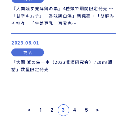
『大関醸す発酵鍋の素』4種類で期間限定発売 ～
「甘辛キムチ」「香味鶏白湯」新発売・「胡麻み
そ担々」「生姜豆乳」再発売～
2023.08.01
商品
「大関 灘の生一本（2023灘酒研究会）720ml瓶
詰」数量限定発売
<
1
2
3
4
5
>