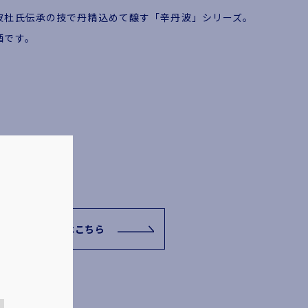
波杜氏伝承の技で丹精込めて醸す「辛丹波」シリーズ。
酒です。
関連リンクはこちら