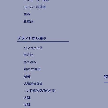
|
お食事とともに
みりん・料理酒
|
季節・期間限定品
食品
化粧品
ブランドから選ぶ
ワンカップ🄬
辛丹波
のものも
創家 大坂屋
魁蔵
大坂屋長兵衛
＃J 有機米使用純米酒
大関
多聞