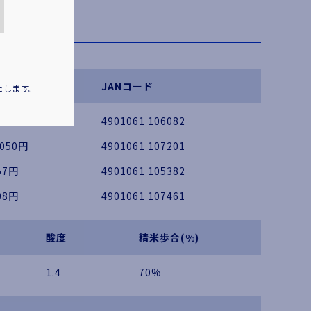
売価格（税別）
JANコード
たします。
,316円
4901061 106082
,050円
4901061 107201
57円
4901061 105382
08円
4901061 107461
酸度
精米歩合(%)
1.4
70%