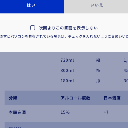
はい
いいえ
基本情報
次回よりこの画面を表示しない
商品名
容量
容器
小
満の方とパソコンを共有されている場合は、
チェックを入れないようにお願いい
上撰 辛丹波
1.8L
瓶
2
720ml
瓶
1
300ml
瓶
4
180ml
瓶
3
分類
アルコール度数
日本酒度
本醸造酒
15％
+7