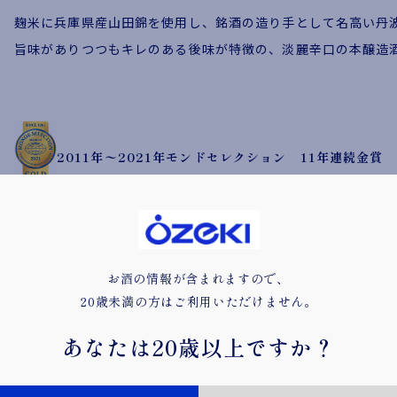
麹米に兵庫県産山田錦を使用し、銘酒の造り手として名高い丹
旨味がありつつもキレのある後味が特徴の、淡麗辛口の本醸造
2011年〜2021年モンドセレクション 11年連続金賞
お酒の情報が含まれますので、
オンラインショップはこちら
20歳未満の方はご利用いただけません。
あなたは
20歳以上ですか？