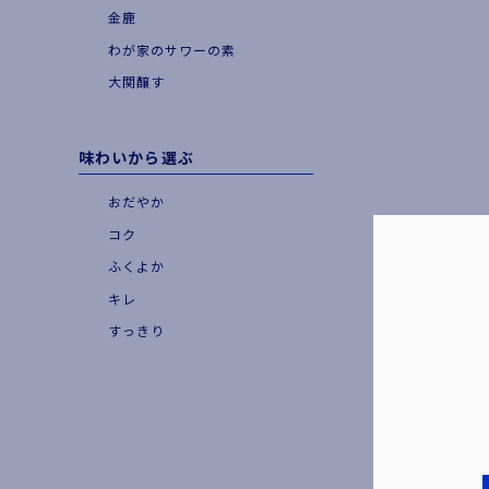
金鹿
わが家のサワーの素
大関醸す
味わいから選ぶ
おだやか
コク
ふくよか
キレ
すっきり