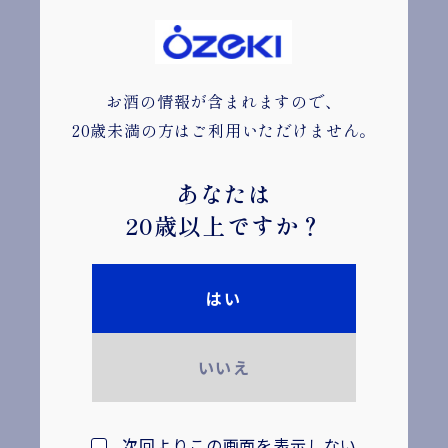
れました。近年では、規格外品の活用や県外で
の認知拡大が課題となっており、今回はコラボ
商品を通じて、生産者応援と地域活性化を目指
お酒の情報が含まれますので、
しています。
20歳未満の方はご利用いただけません。
■ブランドコンセプト 〈ニッポンエールにつ
あなたは
いて〉
20歳以上ですか？
「ニッポンエール」は「全国から届けられる日
本産のたべものに、そしてにっぽんに、ここか
らエールをおくろう」をコンセプトに誕生した
はい
JA全農の商品ブランドです。今後も当社はJA全
農と連携を続け、商品を通じて全国の産地・農
いいえ
業を応援していきます。
※参考：
https://www.zennoh.or.jp/nippon-
次回よりこの画面を表示しない