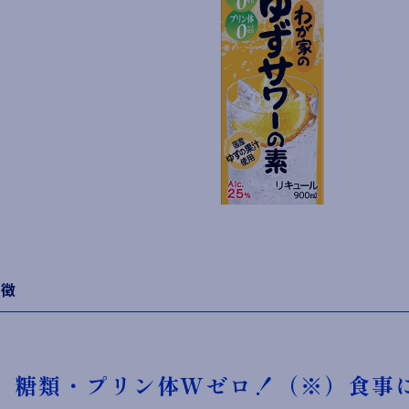
特徴
糖類・プリン体Wゼロ！（※）食事