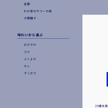
金鹿
わが家のサワーの素
大関醸す
味わいから選ぶ
おだやか
コク
ふくよか
キレ
すっきり
20歳未