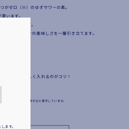
2つがゼロ（※）のゆずサワーの素。
が漂います。
た酸味が特長です。
やかな風味が果汁の美味しさを一層引き立てます。
。
ゆっくりとやさしく入れるのがコツ！
ーの完成。
体0.5mg未満をプリン体ゼロと表示しています。
たします。