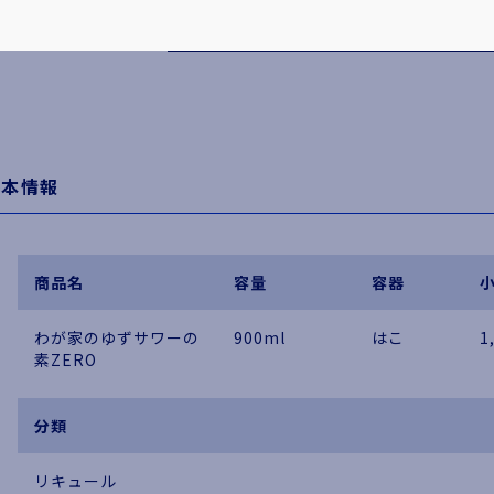
オンラインショップはこちら
基本情報
商品名
容量
容器
わが家のゆずサワーの
900ml
はこ
1
素ZERO
分類
リキュール