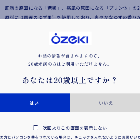
肥満の原因になる「糖類」、痛風の原因になる「プリン体」の
原料には国産のゆず果汁を使用しており、爽やかなゆずの香り
食事に合わせやすいクセのない爽やかな風味と、すっきりとし
日本酒から造った米焼酎をブレンドすることで、米焼酎のまろ
【おすすめの作り方】
お酒の情報が含まれますので、
20歳未満の方はご利用いただけません。
サワーの素：炭酸水 １：３がおすすめ！
（１）冷えたグラスに氷を入れて、わが家のサワーの素を注ぐ
あなたは
20歳以上ですか？
（２）冷えたソーダをグラスの脇に注ぐ。炭酸が抜けないよう
（３）最後に氷ごとゆっくりステアしたらお店の味、本格サワ
はい
いいえ
※食品表示基準に基づき、100mlあたり糖類0.5g未満を糖類ゼロ、100mlあたりプリン
次回よりこの画面を表示しない
満の方とパソコンを共有されている場合は、
チェックを入れないようにお願いい