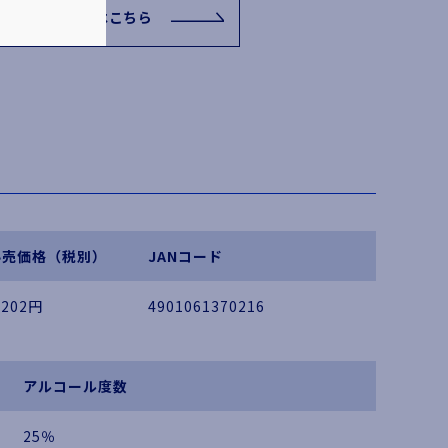
関連リンクはこちら
小売価格（税別）
JANコード
,202円
4901061370216
アルコール度数
25％