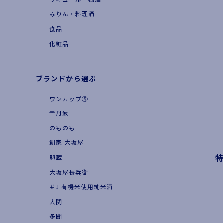
|
お食事とともに
みりん・料理酒
|
季節・期間限定品
食品
化粧品
ブランドから選ぶ
ワンカップ🄬
辛丹波
のものも
創家 大坂屋
魁蔵
大坂屋長兵衛
＃J 有機米使用純米酒
大関
多聞