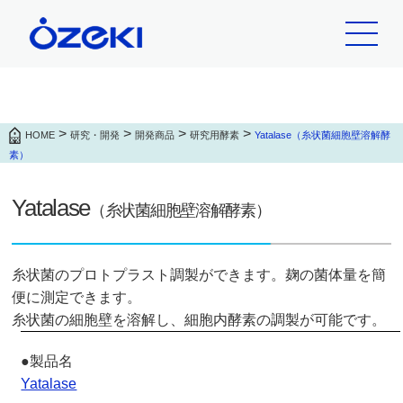
>
>
>
>
HOME
研究・開発
開発商品
研究用酵素
Yatalase（糸状菌細胞壁溶解酵
素）
Yatalase
（糸状菌細胞壁溶解酵素）
糸状菌のプロトプラスト調製ができます。麹の菌体量を簡
便に測定できます。
糸状菌の細胞壁を溶解し、細胞内酵素の調製が可能です。
Yatalase