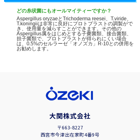
どの糸状菌にもオールマイティーですか？
Aspergillus oryzae
と
Trichoderma reesei
、
T.viride
、
T.koningii
は非常に良好にプロトプラストの調製がで
き、使用量を減らすことができます。
その他の
Aspergillus
属をはじめとする子嚢菌類、接合菌類、
担子菌類で、プロトプラストが得られにくい場合
は、0.5%のセルラーゼ「オノズカ」R-10との併用を
お勧めします。
大関株式会社
〒663-8227
西宮市今津出在家町4番9号