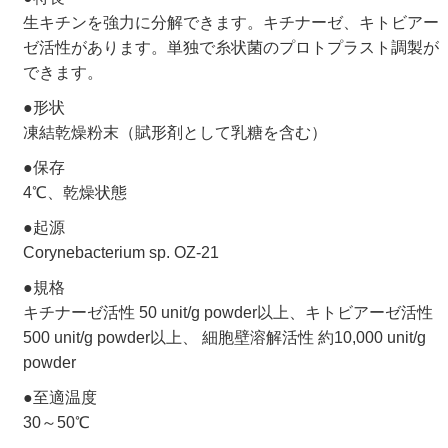
生キチンを強力に分解できます。キチナーゼ、キトビアー
ゼ活性があります。
単独で糸状菌のプロトプラスト調製が
できます。
形状
凍結乾燥粉末（賦形剤として乳糖を含む）
保存
4℃、乾燥状態
起源
Corynebacterium
sp. OZ-21
規格
キチナーゼ活性 50 unit/g powder以上、キトビアーゼ活性
500 unit/g powder以上、
細胞壁溶解活性 約10,000 unit/g
powder
至適温度
30～50℃