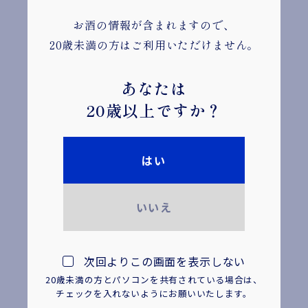
お酒の情報が含まれますので、
720ml
20歳未満の方はご利用いただけません。
瓶
1,050円
あなたは
20歳以上ですか？
4901061 107249
普通酒
はい
15％
いいえ
+7
1.4
次回よりこの画面を表示しない
20歳未満の方とパソコンを共有されている場合は、
70%
チェックを入れないようにお願いいたします。