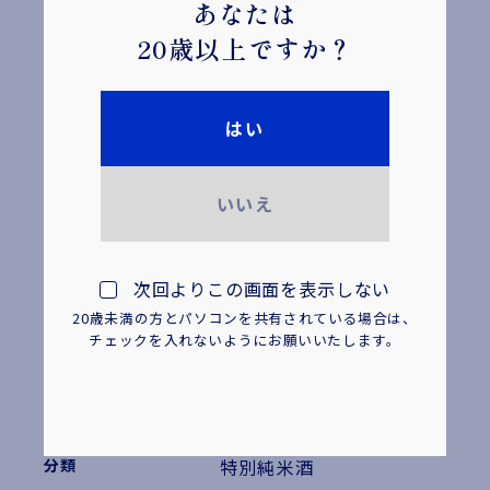
関連リンクはこちら
あなたは
20歳以上ですか？
基本情報
はい
創家 大坂屋 Bottle
いいえ
Fermented
720ml
次回よりこの画面を表示しない
20歳未満の方とパソコンを共有されている場合は、
瓶
チェックを入れないようにお願いいたします。
7,800円
4901061 011058
特別純米酒